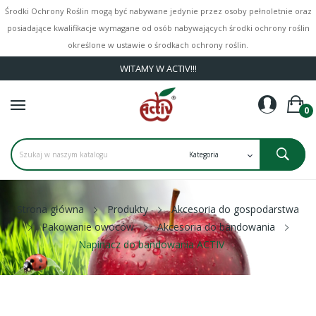
Środki Ochrony Roślin mogą być nabywane jedynie przez osoby pełnoletnie oraz
posiadające kwalifikacje wymagane od osób nabywających środki ochrony roślin
określone w ustawie o środkach ochrony roślin.
WITAMY W ACTIV!!!
0
Strona główna
Produkty
Akcesoria do gospodarstwa
Pakowanie owoców
Akcesoria do bandowania
Napinacz do bandowania ACTIV