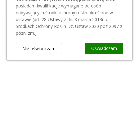
posiadam kwalifikacje wymagane od osób
nabywających środki ochrony roślin określone w
Przepraszamy, ten produkt
Przepraszamy, ten produkt
ustawie (art. 28 Ustawy z dn. 8 marca 2013r. o
Środkach Ochrony Roślin Dz. Ustaw 2020 poz 2097 z
jest niedostępny.
jest niedostępny.
pózn. zm.)
Taśma maszynowa (AUTOMAT)12080 G 2000 Biała PP406
Taśma PP/12060/2,8km/biała
Oświadczam
Nie oświadczam
180,00 zł
192,85 zł
Obsługa Klienta
keyboard_arrow_down
Popularne Kategorie
keyboard_arrow_down
Newsletter
keyboard_arrow_down
Rejestr Przedsiębiorców
keyboard_arrow_down