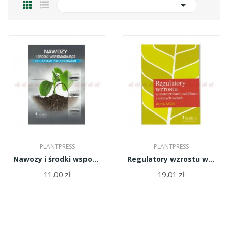

PLANTPRESS
PLANTPRESS
Nawozy i środki wspomagajace do upraw pod osłonami
Regulatory wzrostu w matecznikach, szkółkach i...
11,00 zł
19,01 zł