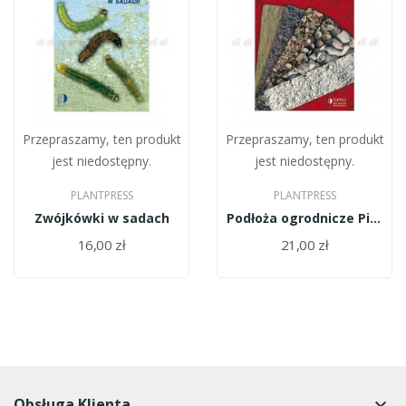
Przepraszamy, ten produkt
Przepraszamy, ten produkt
jest niedostępny.
jest niedostępny.
PLANTPRESS
PLANTPRESS
Zwójkówki w sadach
Podłoża ogrodnicze Piotr Chohura
16,00 zł
21,00 zł
Obsługa Klienta
keyboard_arrow_down