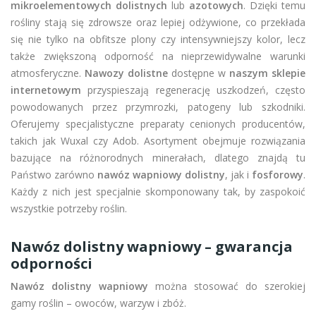
mikroelementowych dolistnych
lub
azotowych
. Dzięki temu
rośliny stają się zdrowsze oraz lepiej odżywione, co przekłada
się nie tylko na obfitsze plony czy intensywniejszy kolor, lecz
także zwiększoną odporność na nieprzewidywalne warunki
atmosferyczne.
Nawozy dolistne
dostępne w
naszym sklepie
internetowym
przyspieszają regenerację uszkodzeń, często
powodowanych przez przymrozki, patogeny lub szkodniki.
Oferujemy specjalistyczne preparaty cenionych producentów,
takich jak Wuxal czy Adob. Asortyment obejmuje rozwiązania
bazujące na różnorodnych minerałach, dlatego znajdą tu
Państwo zarówno
nawóz wapniowy dolistny
, jak i
fosforowy
.
Każdy z nich jest specjalnie skomponowany tak, by zaspokoić
wszystkie potrzeby roślin.
Nawóz dolistny wapniowy – gwarancja
odporności
Nawóz dolistny wapniowy
można stosować do szerokiej
gamy roślin – owoców, warzyw i zbóż.