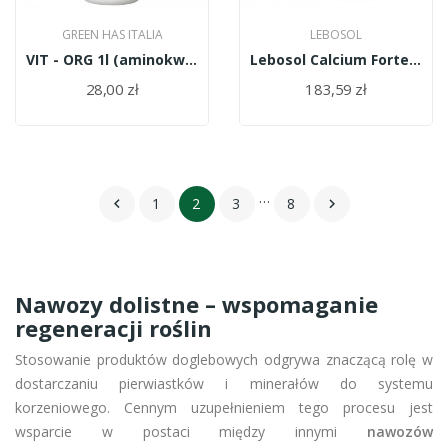
GREEN HAS ITALIA
LEBOSOL
VIT - ORG 1l (aminokwasy roślinne)
Lebosol Calcium Forte 10l
28,00 zł
183,59 zł
…
1
2
3
8


Nawozy dolistne – wspomaganie
regeneracji roślin
Stosowanie produktów doglebowych odgrywa znaczącą rolę w
dostarczaniu pierwiastków i minerałów do systemu
korzeniowego. Cennym uzupełnieniem tego procesu jest
wsparcie w postaci między innymi
nawozów