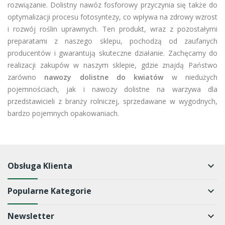
rozwiązanie. Dolistny nawóz fosforowy przyczynia się także do
optymalizacji procesu fotosyntezy, co wpływa na zdrowy wzrost
i rozwój roślin uprawnych. Ten produkt, wraz z pozostałymi
preparatami z naszego sklepu, pochodzą od zaufanych
producentów i gwarantują skuteczne działanie. Zachęcamy do
realizacji zakupów w naszym sklepie, gdzie znajdą Państwo
zarówno
nawozy dolistne do kwiatów
w niedużych
pojemnościach, jak i nawozy dolistne na warzywa dla
przedstawicieli z branży rolniczej, sprzedawane w wygodnych,
bardzo pojemnych opakowaniach.
Obsługa Klienta
keyboard_arrow_down
Popularne Kategorie
keyboard_arrow_down
Newsletter
keyboard_arrow_down