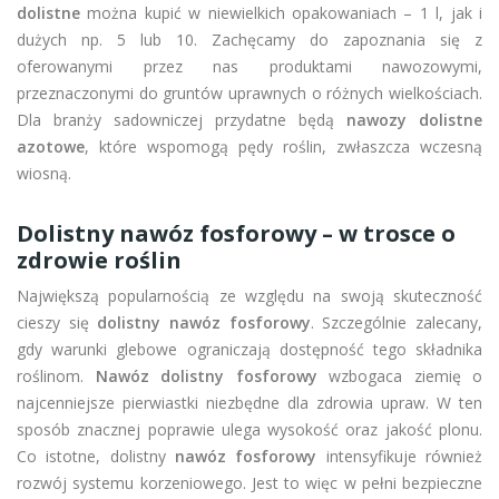
dolistne
można kupić w niewielkich opakowaniach – 1 l, jak i
dużych np. 5 lub 10. Zachęcamy do zapoznania się z
oferowanymi przez nas produktami nawozowymi,
przeznaczonymi do gruntów uprawnych o różnych wielkościach.
Dla branży sadowniczej przydatne będą
nawozy dolistne
azotowe
, które wspomogą pędy roślin, zwłaszcza wczesną
wiosną.
Dolistny nawóz fosforowy – w trosce o
zdrowie roślin
Największą popularnością ze względu na swoją skuteczność
cieszy się
dolistny nawóz fosforowy
. Szczególnie zalecany,
gdy warunki glebowe ograniczają dostępność tego składnika
roślinom.
Nawóz dolistny fosforowy
wzbogaca ziemię o
najcenniejsze pierwiastki niezbędne dla zdrowia upraw. W ten
sposób znacznej poprawie ulega wysokość oraz jakość plonu.
Co istotne, dolistny
nawóz fosforowy
intensyfikuje również
rozwój systemu korzeniowego. Jest to więc w pełni bezpieczne