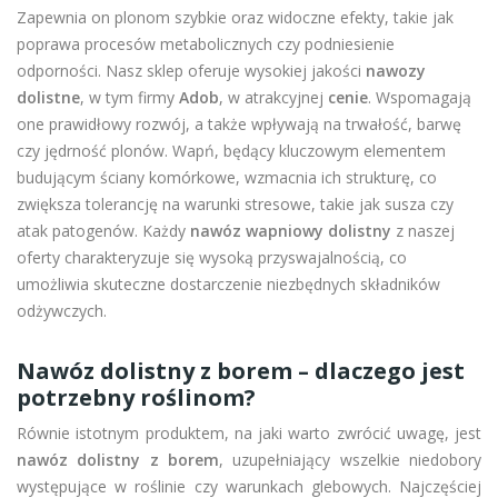
Zapewnia on plonom szybkie oraz widoczne efekty, takie jak
poprawa procesów metabolicznych czy podniesienie
odporności. Nasz sklep oferuje wysokiej jakości
nawozy
dolistne
, w tym firmy
Adob
, w atrakcyjnej
cenie
. Wspomagają
one prawidłowy rozwój, a także wpływają na trwałość, barwę
czy jędrność plonów. Wapń, będący kluczowym elementem
budującym ściany komórkowe, wzmacnia ich strukturę, co
zwiększa tolerancję na warunki stresowe, takie jak susza czy
atak patogenów. Każdy
nawóz wapniowy dolistny
z naszej
oferty charakteryzuje się wysoką przyswajalnością, co
umożliwia skuteczne dostarczenie niezbędnych składników
odżywczych.
Nawóz dolistny z borem – dlaczego jest
potrzebny roślinom?
Równie istotnym produktem, na jaki warto zwrócić uwagę, jest
nawóz dolistny z borem
, uzupełniający wszelkie niedobory
występujące w roślinie czy warunkach glebowych. Najczęściej