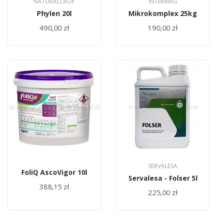
NATURALCROP
INTERMAG
Phylen 20l
Mikrokomplex 25kg
490,00 zł
190,00 zł
SERVALESA
FoliQ AscoVigor 10l
Servalesa - Folser 5l
388,15 zł
225,00 zł