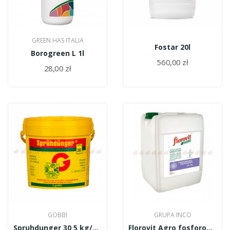
GREEN HAS ITALIA
Fostar 20l
Borogreen L 1l
560,00 zł
28,00 zł
GOBBI
GRUPA INCO
Spruhdunger 30 5 kg/GOBBI
Florovit Agro fosforowo-potasowy 20l