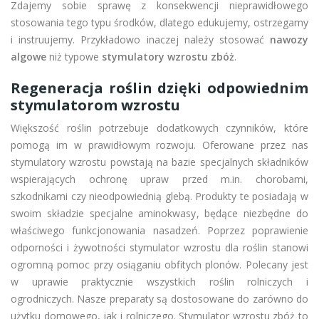
Zdajemy sobie sprawę z konsekwencji nieprawidłowego
stosowania tego typu środków, dlatego edukujemy, ostrzegamy
i instruujemy. Przykładowo inaczej należy stosować
nawozy
algowe
niż typowe
stymulatory wzrostu zbóż
.
Regeneracja roślin dzięki odpowiednim
stymulatorom wzrostu
Większość roślin potrzebuje dodatkowych czynników, które
pomogą im w prawidłowym rozwoju. Oferowane przez nas
stymulatory wzrostu powstają na bazie specjalnych składników
wspierających ochronę upraw przed m.in. chorobami,
szkodnikami czy nieodpowiednią glebą. Produkty te posiadają w
swoim składzie specjalne aminokwasy, będące niezbędne do
właściwego funkcjonowania nasadzeń. Poprzez poprawienie
odporności i żywotności stymulator wzrostu dla roślin stanowi
ogromną pomoc przy osiąganiu obfitych plonów. Polecany jest
w uprawie praktycznie wszystkich roślin rolniczych i
ogrodniczych. Nasze preparaty są dostosowane do zarówno do
użytku domowego, jak i rolniczego. Stymulator wzrostu zbóż to