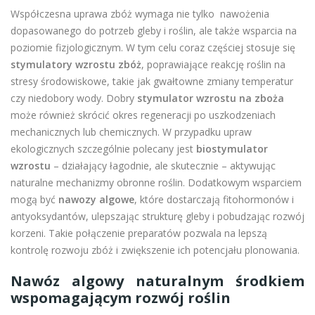
Współczesna uprawa zbóż wymaga nie tylko nawożenia
dopasowanego do potrzeb gleby i roślin, ale także wsparcia na
poziomie fizjologicznym. W tym celu coraz częściej stosuje się
stymulatory wzrostu zbóż
, poprawiające reakcję roślin na
stresy środowiskowe, takie jak gwałtowne zmiany temperatur
czy niedobory wody. Dobry
stymulator wzrostu na zboża
może również skrócić okres regeneracji po uszkodzeniach
mechanicznych lub chemicznych. W przypadku upraw
ekologicznych szczególnie polecany jest
biostymulator
wzrostu
– działający łagodnie, ale skutecznie – aktywując
naturalne mechanizmy obronne roślin. Dodatkowym wsparciem
mogą być
nawozy algowe
, które dostarczają fitohormonów i
antyoksydantów, ulepszając strukturę gleby i pobudzając rozwój
korzeni. Takie połączenie preparatów pozwala na lepszą
kontrolę rozwoju zbóż i zwiększenie ich potencjału plonowania.
Nawóz algowy naturalnym środkiem
wspomagającym rozwój roślin