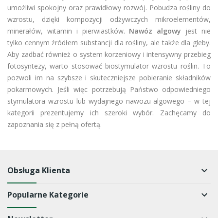
umożliwi spokojny oraz prawidłowy rozwój. Pobudza rośliny do
wzrostu, dzięki kompozycji odżywczych mikroelementów,
minerałów, witamin i pierwiastków.
Nawóz algowy
jest nie
tylko cennym źródłem substancji dla rośliny, ale także dla gleby.
Aby zadbać również o system korzeniowy i intensywny przebieg
fotosyntezy, warto stosować biostymulator wzrostu roślin. To
pozwoli im na szybsze i skuteczniejsze pobieranie składników
pokarmowych. Jeśli więc potrzebują Państwo odpowiedniego
stymulatora wzrostu lub wydajnego nawozu algowego – w tej
kategorii prezentujemy ich szeroki wybór. Zachęcamy do
zapoznania się z pełną ofertą.
Obsługa Klienta
keyboard_arrow_down
Popularne Kategorie
keyboard_arrow_down