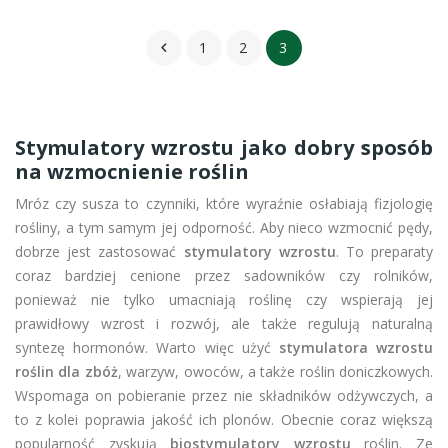
1
2
3

Stymulatory wzrostu jako dobry sposób
na wzmocnienie roślin
Mróz czy susza to czynniki, które wyraźnie osłabiają fizjologię
rośliny, a tym samym jej odporność. Aby nieco wzmocnić pędy,
dobrze jest zastosować
stymulatory wzrostu
. To preparaty
coraz bardziej cenione przez sadowników czy rolników,
ponieważ nie tylko umacniają roślinę czy wspierają jej
prawidłowy wzrost i rozwój, ale także regulują naturalną
syntezę hormonów. Warto więc użyć
stymulatora wzrostu
roślin dla zbóż
, warzyw, owoców, a także roślin doniczkowych.
Wspomaga on pobieranie przez nie składników odżywczych, a
to z kolei poprawia jakość ich plonów. Obecnie coraz większą
popularność zyskują
biostymulatory wzrostu
roślin. Ze