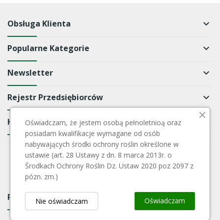
Obsługa Klienta
keyboard_arrow_down
Popularne Kategorie
keyboard_arrow_down
Newsletter
keyboard_arrow_down
Rejestr Przedsiębiorców
keyboard_arrow_down
Kontakt
keyboard_arrow_down
Oświadczam, że jestem osobą pełnoletnioą oraz
posiadam kwalifikacje wymagane od osób
nabywających środki ochrony roślin określone w
ustawie (art. 28 Ustawy z dn. 8 marca 2013r. o
Środkach Ochrony Roślin Dz. Ustaw 2020 poz 2097 z
pózn. zm.)
Payment Block
keyboard_arrow_down
Oświadczam
Nie oświadczam