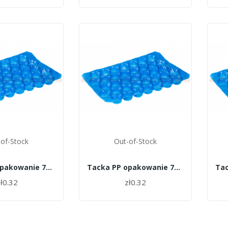
of-Stock
Out-of-Stock
Tacka PP opakowanie 700szt. - 27
Tacka PP opakowanie 700szt. - 26
ł0.32
zł0.32