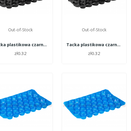
Out-of-Stock
Out-of-Stock
Tacka plastikowa czarna 22 opak 700 szt
Tacka plastikowa czarna 20 opak 700 szt
zł0.32
zł0.32