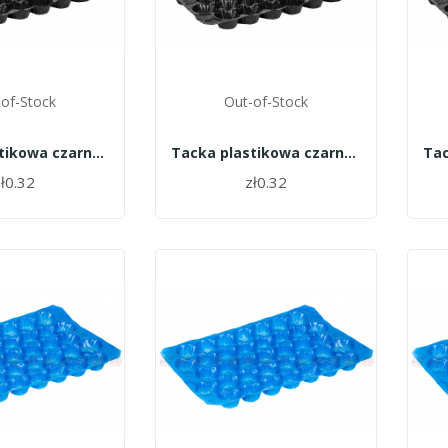
of-Stock
Out-of-Stock
Tacka plastikowa czarna 27 opak 700 szt
Tacka plastikowa czarna 25 opak 700 szt
ł0.32
zł0.32