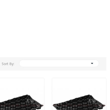

Sort By: