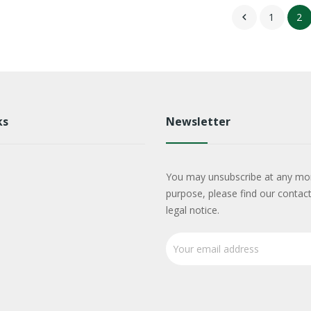
1
2

ks
Newsletter
You may unsubscribe at any mo
purpose, please find our contact
legal notice.