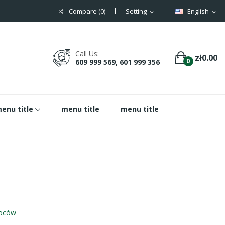
Compare (
0
)
Setting
English
expand_more
expand_more
Call Us:
zł0.00
0
609 999 569, 601 999 356
enu title
menu title
menu title
woców