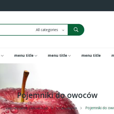
menu title
menu title
menu title
m
Pojemniki do owoców
Zaopatrzenie sadownicze
Opakowania
Pojemniki do o