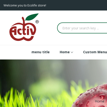
Welcome you to Ecolife store!
menu title
Home
Custom Menu
Home