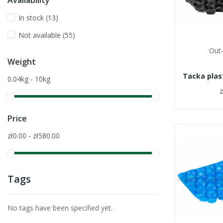
Availability
In stock
(13)
Not available
(55)
Out-
Weight
0.04kg - 10kg
z
Price
zł0.00 - zł580.00
Tags
No tags have been specified yet.