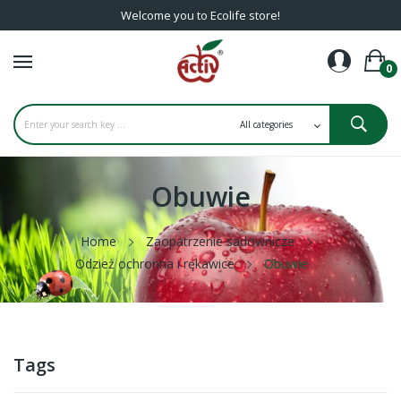
Welcome you to Ecolife store!
0
Obuwie
Home
Zaopatrzenie sadownicze
Odzież ochronna i rękawice
Obuwie
Tags