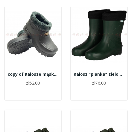
copy of Kalosze męskie piankowe krótkie...
Kalosz "pianka" zielony roz.42
zł52.00
zł76.00