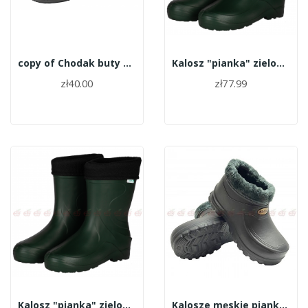
copy of Chodak buty A001-M roz.41
Kalosz "pianka" zielony roz.46
zł40.00
zł77.99
Kalosz "pianka" zielony roz.45
Kalosze męskie piankowe krótkie ocieplane roz.44