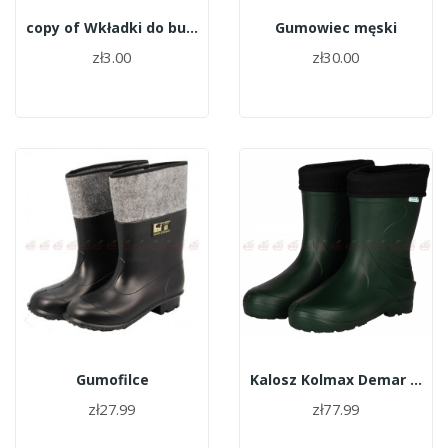
copy of Wkładki do butów
Gumowiec męski
zł3.00
zł30.00
Gumofilce
Kalosz Kolmax Demar "pianka" zielony
zł27.99
zł77.99