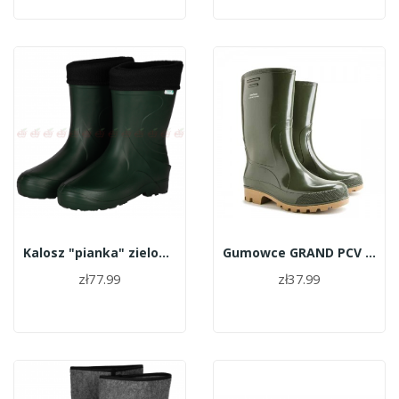
Kalosz "pianka" zielony roz.43
Gumowce GRAND PCV Green rozm. 41-47
zł77.99
zł37.99