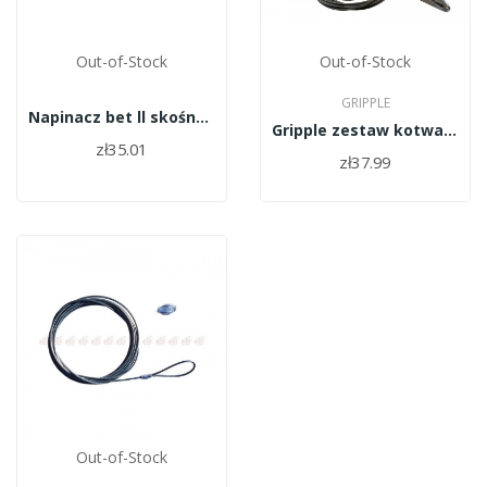
Out-of-Stock
Out-of-Stock
GRIPPLE
Napinacz bet ll skośny 10,5
Gripple zestaw kotwa 3/0,9m+linka 4,5 m -...
zł35.01
zł37.99
Out-of-Stock