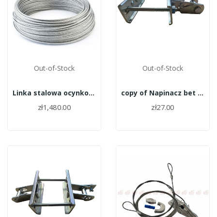
Out-of-Stock
Out-of-Stock
Linka stalowa ocynkowana fi 3,00 (2 km)
copy of Napinacz bet ll skośny 10,5
zł1,480.00
zł27.00