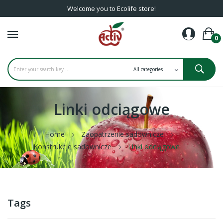
Welcome you to Ecolife store!
0
Linki odciągowe
Home
Zaopatrzenie sadownicze
Konstrukcje sadownicze
Linki odciągowe
Tags