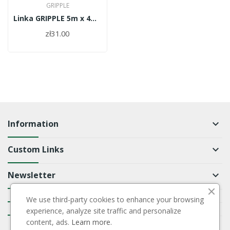
GRIPPLE
Linka GRIPPLE 5m x 4mm- zestaw do mocowania...
zł31.00
Information
keyboard_arrow_down
Custom Links
keyboard_arrow_down
Newsletter
keyboard_arrow_down
We use third-party cookies to enhance your browsing
keyboard_arrow_down
experience, analyze site traffic and personalize
keyboard_arrow_down
content, ads.
Learn more.