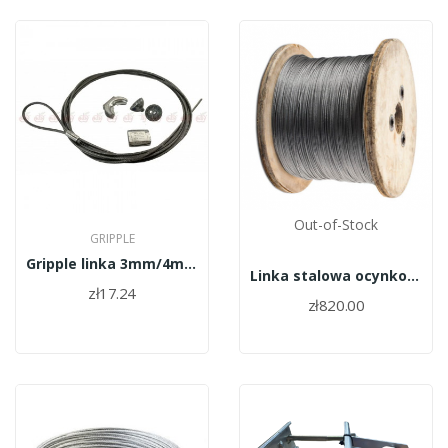
Out-of-Stock
GRIPPLE
Gripple linka 3mm/4m+GP1 - GPAK-PM3-4M
Linka stalowa ocynkowana fi 3 mm 1000 m
zł17.24
zł820.00