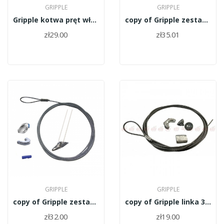
GRIPPLE
GRIPPLE
Gripple kotwa pręt włóknowy 0,9m/GA3-FT-0,9M/
copy of Gripple zestaw kotwa 3/0,9m+linka 4,5 m...
zł29.00
zł35.01
GRIPPLE
GRIPPLE
copy of Gripple zestaw kotwa 3/0,9m+linka 4,5 m...
copy of Gripple linka 3mm/4m+GP1 - GPAK-PM3-4M
zł32.00
zł19.00