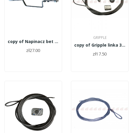
GRIPPLE
copy of Napinacz bet ll skośny 10,5
copy of Gripple linka 3mm/4m+GP1 - GPAK-PM3-4M
zł27.00
zł17.50