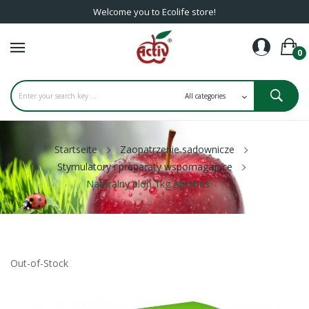
Welcome you to Ecolife store!
0
Startseite
Zaopatrzenie sadownicze
Stymulatory i preparaty wspomagające
Naturalny plon 1kg Agrarius
Out-of-Stock