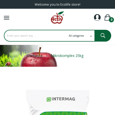
Welcome you to Ecolife store!
0
Startseite
Mikrokomplex 25kg