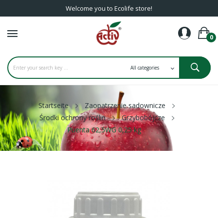
Welcome you to Ecolife store!
0
Startseite
Zaopatrzenie sadownicze
Środki ochrony roślin
Grzybobójcze
Puenta 62,5WG 0,25 kg