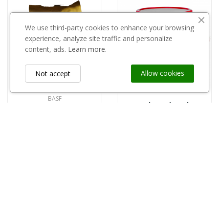
We use third-party cookies to enhance your browsing
experience, analyze site traffic and personalize
content, ads.
Learn more.
Allow cookies
Not accept
BASF
Dendromal 0,35kg
Delan 700 WG 5kg
12,00 zł
910,00 zł
Information
keyboard_arrow_down