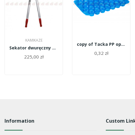
KAMIKAZE
copy of Tacka PP opakowanie 700szt. - 27
Sekator dwuręczny KM-675/8831/Kamikaze
0,32 zł
225,00 zł
Information
Custom Lin