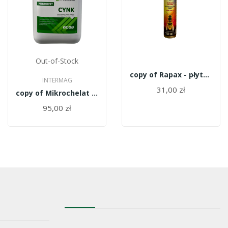
Out-of-Stock
copy of Rapax - płytka na owady
INTERMAG
31,00 zł
copy of Mikrochelat cynku Zn 15 EDTA 5kg
95,00 zł