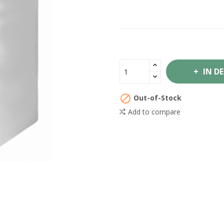
IN D

Out-of-Stock
Add to compare