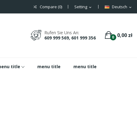
Compare (
0
)
Setting
Deutsch
expand_more
expand_more
Rufen Sie Uns An:
0,00 zł
0
609 999 569, 601 999 356
enu title
menu title
menu title