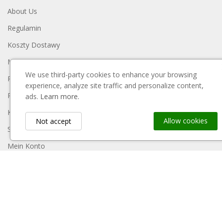
About Us
Regulamin
Koszty Dostawy
Metody Płatności
We use third-party cookies to enhance your browsing
Polityka Prywatności
experience, analyze site traffic and personalize content,
Reklamacje I Zwroty
ads.
Learn more.
Kontakt
Allow cookies
Not accept
Sitemap
Mein Konto
Payment Block