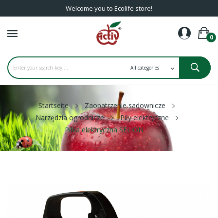
Welcome you to Ecolife store!
0
Startseite
Zaopatrzenie sadownicze
Narzędzia ogrodnicze
Piły elektryczne
Piłka elektryczna SELION