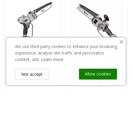
We use third-party cookies to enhance your browsing
experience, analyze site traffic and personalize
Out-of-Stock
content, ads.
Learn more.
KAMIKAZE
Kamikaze piłka elektryczna KVS6000
KAMIKAZE
Allow cookies
Not accept
copy of Kamikaze piła KVS5100
1.650,00 zł
1.950,01 zł
Information
keyboard_arrow_down