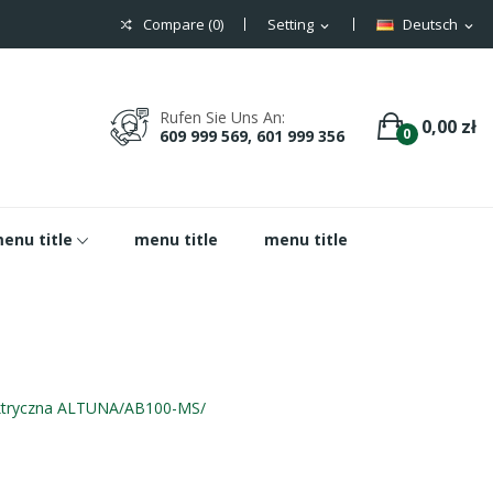
Compare (
0
)
Setting
Deutsch
expand_more
expand_more
Rufen Sie Uns An:
0,00 zł
0
609 999 569, 601 999 356
enu title
menu title
menu title
ektryczna ALTUNA/AB100-MS/