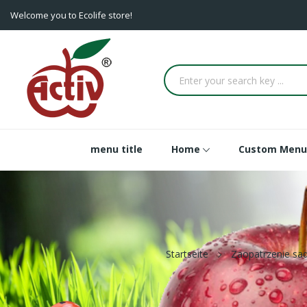
Welcome you to Ecolife store!
menu title
Home
Custom Menu
Startseite
Zaopatrzenie sa