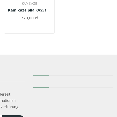
KAMIKAZE
Kamikaze piła KVS5100
770,00 zł
derzeit
rmationen
tzerklärung.