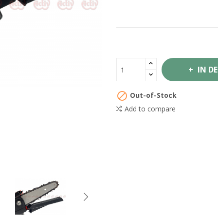
IN D

Out-of-Stock
Add to compare