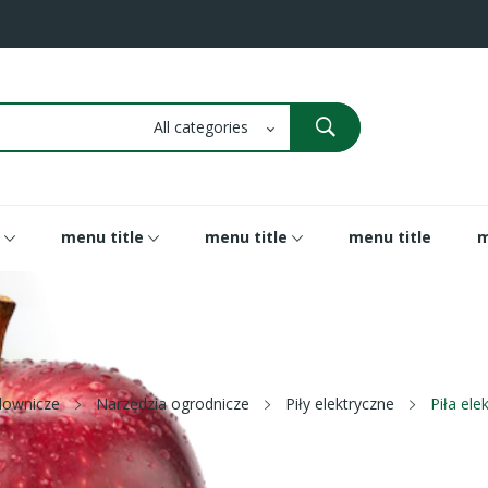
menu title
menu title
menu title
m
downicze
Narzędzia ogrodnicze
Piły elektryczne
Piła el