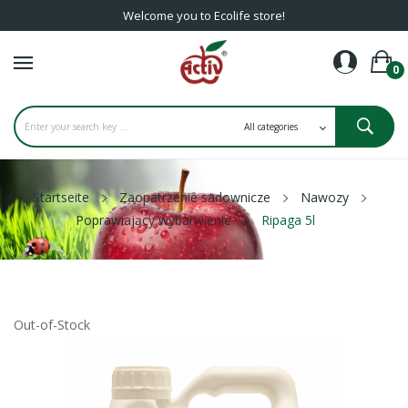
Welcome you to Ecolife store!
0
Startseite
Zaopatrzenie sadownicze
Nawozy
Poprawiający wybarwienie
Ripaga 5l
Out-of-Stock