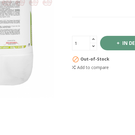
IN D

Out-of-Stock
Add to compare