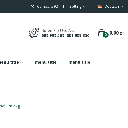
Compare (
0
)
Setting
Deutsch
expand_more
expand_more
Rufen Sie Uns An:
0,00 zł
0
609 999 569, 601 999 356
enu title
menu title
menu title
ab 26 6kg