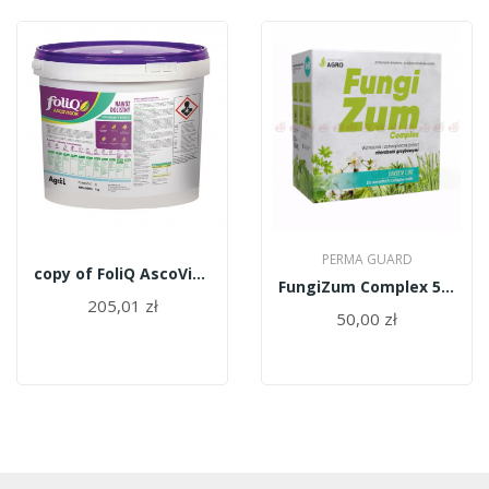
PERMA GUARD
copy of FoliQ AscoVigor 10l
FungiZum Complex 5,5l
205,01 zł
50,00 zł