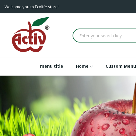
Welcome you to Ecolife store!
menu title
Home
Custom Menu
Startseite