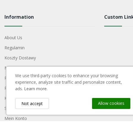
Information
Custom Lin
About Us
Regulamin
Koszty Dostawy
Metody Płatności
We use third-party cookies to enhance your browsing
Polityka Prywatności
experience, analyze site traffic and personalize content,
Reklamacje I Zwroty
ads.
Learn more.
Kontakt
Allow cookies
Not accept
Sitemap
Mein Konto