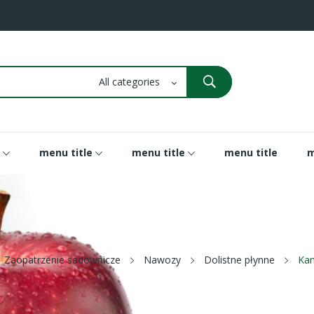
menu title
menu title
menu title
m
Zaopatrzenie sadownicze
Nawozy
Dolistne płynne
Kam