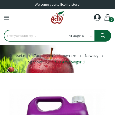
Welcome you to Ecolife store!
0
Startseite
Zaopatrzenie sadownicze
Nawozy
Doglebowe
FoliQ AminoVigor 5l