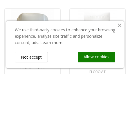
We use third-party cookies to enhance your browsing
experience, analyze site traffic and personalize
content, ads.
Learn more.
Allow cookies
Not accept
Out-of-Stock
FLOROVIT
CARBOHORT
copy of Florovit nawóz do borówek i innych...
Carbohumic 20l
48,00 zł
155,00 zł