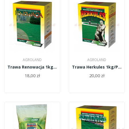
AGROLAND
AGROLAND
Trawa Renowacja 1kg/PL010/61/11334/34/A
Trawa Herkules 1kg/PL010/61/11334/37/A
18,00 zł
20,00 zł