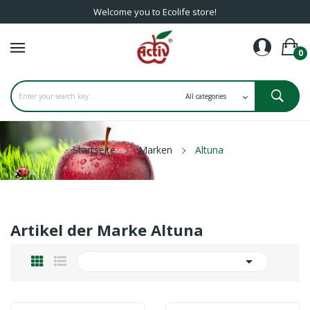
Welcome you to Ecolife store!
0
Startseite
Marken
Altuna
Artikel der Marke Altuna
