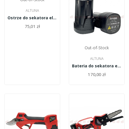
ALTUNA
Ostrze do sekatora elektrycznego...
75,01 zł
Out-of-Stock
ALTUNA
Bateria do sekatora elektrycznego...
170,00 zł