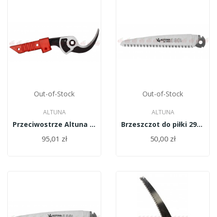
Out-of-Stock
Out-of-Stock
ALTUNA
ALTUNA
Przeciwostrze Altuna ROTARY 2057 S
Brzeszczot do piłki 29623 Altuna
95,01 zł
50,00 zł