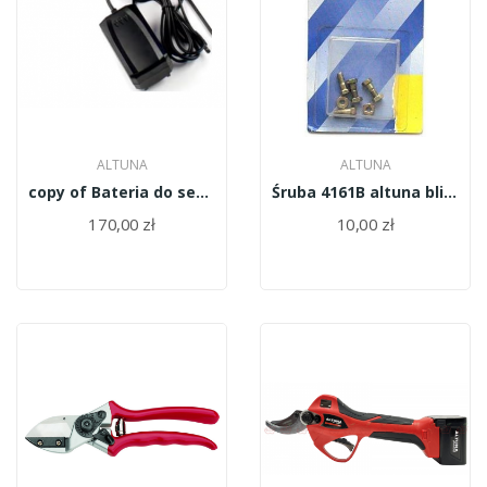
ALTUNA
ALTUNA
copy of Bateria do sekatora elektrycznego...
Śruba 4161B altuna blister-4
170,00 zł
10,00 zł