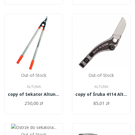
Out-of-Stock
Out-of-Stock
ALTUNA
ALTUNA
copy of Sekator Altuna 0300-50
copy of Śruba 4114 Altuna
250,00 zł
85,01 zł
Out-of-Stock