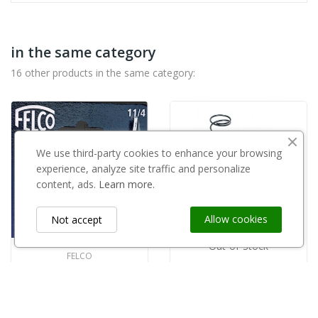
in the same category
16 other products in the same category:
We use third-party cookies to enhance your browsing
experience, analyze site traffic and personalize
content, ads.
Learn more.
Allow cookies
Not accept
Out-of-Stock
FELCO
Przeciwostrze do sekatora Felco jednoręczny 11/4
BAHCO
Sprężyna Bahco R434P do P121-20,P1-20,P1-23
zł36.00
zł11.00