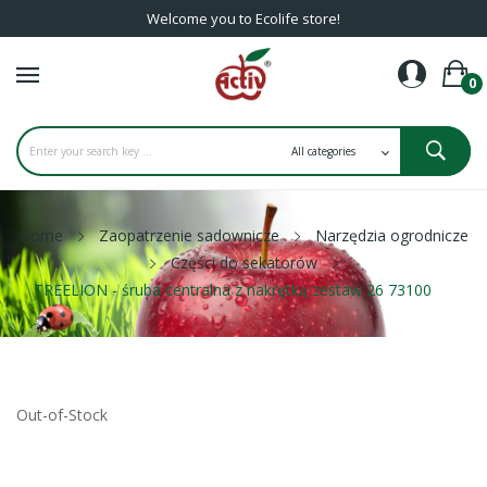
Welcome you to Ecolife store!
0
Home
Zaopatrzenie sadownicze
Narzędzia ogrodnicze
Części do sekatorów
TREELION - śruba centralna z nakrętką zestaw 26 73100
Out-of-Stock