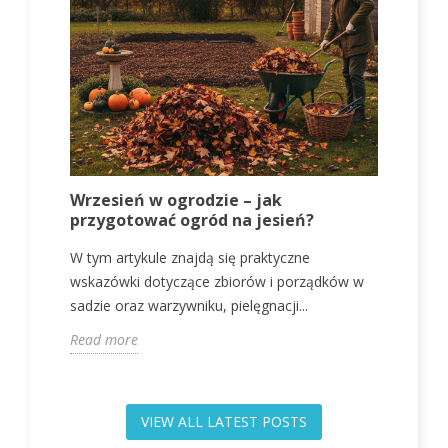
Wrzesień w ogrodzie – jak
J
przygotować ogród na jesień?
p
W tym artykule znajdą się praktyczne
W
wskazówki dotyczące zbiorów i porządków w
w
sadzie oraz warzywniku, pielęgnacji...
o
Read more
R
VIEW ALL LATEST POSTS