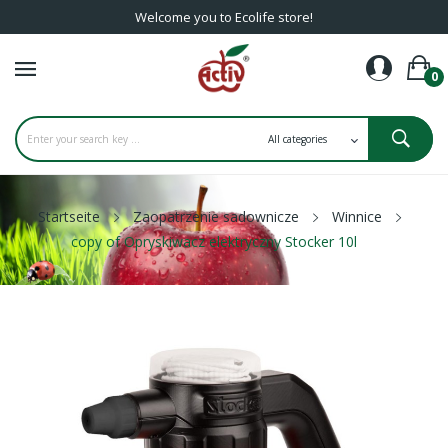
Welcome you to Ecolife store!
0
Startseite
Zaopatrzenie sadownicze
Winnice
copy of Opryskiwacz elektryczny Stocker 10l