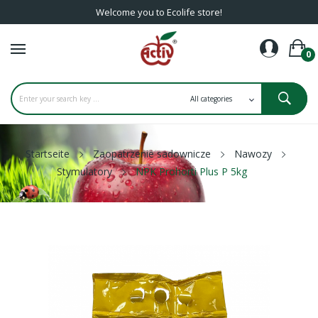
Welcome you to Ecolife store!
0
Startseite
Zaopatrzenie sadownicze
Nawozy
Stymulatory
NPK Prohorti Plus P 5kg