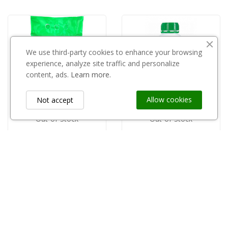
We use third-party cookies to enhance your browsing
experience, analyze site traffic and personalize
content, ads.
Learn more.
Allow cookies
Not accept
Out-of-Stock
Out-of-Stock
CHEMIROL
copy of NPK Prohorti Plus P 5kg
Naturamin-PLUS 1l
55,00 zł
55,10 zł