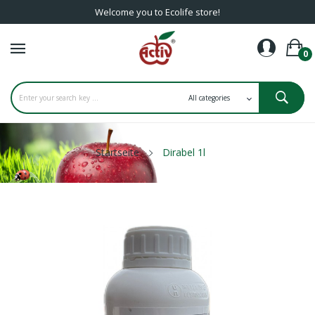
Welcome you to Ecolife store!
0
Startseite
Dirabel 1l