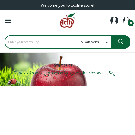
Welcome you to Ecolife store!
0
Startseite
Rapax - środek gryzoniobójczy kostka różowa 1,5kg