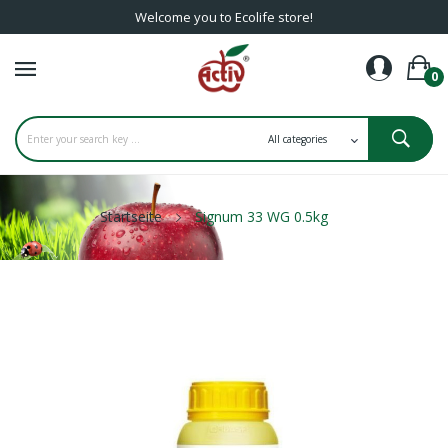
Welcome you to Ecolife store!
0
Startseite
Signum 33 WG 0.5kg