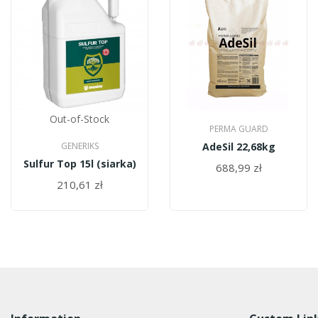
Out-of-Stock
PERMA GUARD
GENERIKS
AdeSil 22,68kg
Sulfur Top 15l (siarka)
688,99 zł
210,61 zł