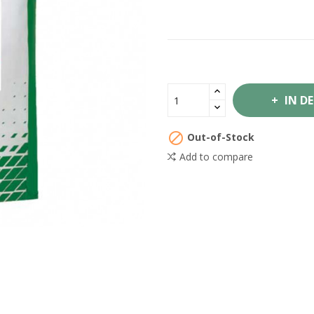
IN D

Out-of-Stock
Add to compare