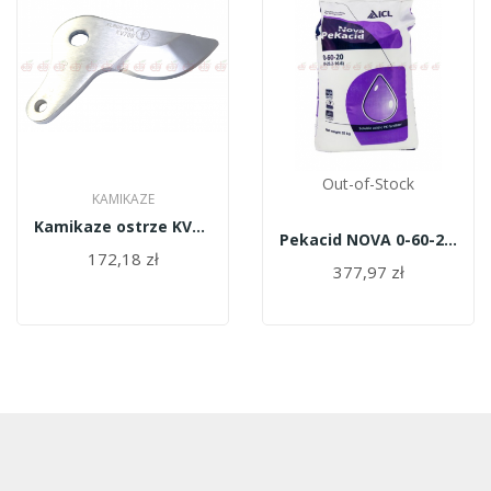
Out-of-Stock
KAMIKAZE
Kamikaze ostrze KV700R18
Pekacid NOVA 0-60-20 25kg
172,18 zł
377,97 zł