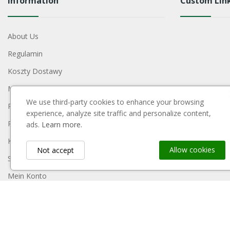
Information
Custom Lin
About Us
Regulamin
Koszty Dostawy
Metody Płatności
We use third-party cookies to enhance your browsing
Polityka Prywatności
experience, analyze site traffic and personalize content,
Reklamacje I Zwroty
ads.
Learn more.
Kontakt
Allow cookies
Not accept
Sitemap
Mein Konto
Payment Block