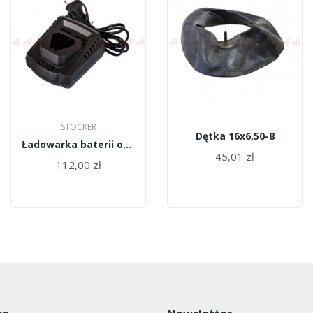
STOCKER
Dętka 16x6,50-8
Ładowarka baterii opryskiwacza Stocker-237/12...
45,01 zł
112,00 zł