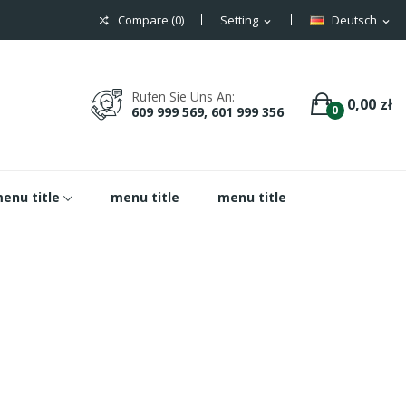
Compare (
0
)
Setting
Deutsch
expand_more
expand_more
Rufen Sie Uns An:
0,00 zł
0
609 999 569, 601 999 356
enu title
menu title
menu title