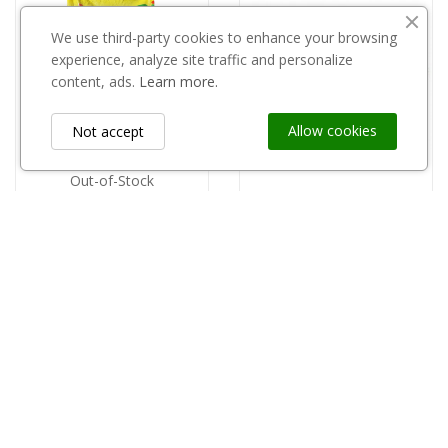
We use third-party cookies to enhance your browsing
experience, analyze site traffic and personalize
content, ads.
Learn more.
Allow cookies
Not accept
Out-of-Stock
Etykiety tyvek 1,27 x 16 (1000szt.) Kolorowe
copy of Kora sosnowa 0-60 gruba 80l
89,00 zł
21,00 zł
Information
keyboard_arrow_down
Custom Links
keyboard_arrow_down