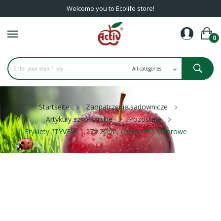
Welcome you to Ecolife store!
0
Startseite
Zaopatrzenie sadownicze
Artykuły szkółkarskie
Pozostałe
Etykiety "TYVEK" 1,27x 22cm, (1000 szt.) Kolorowe