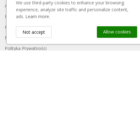
We use third-party cookies to enhance your browsing
About Us
experience, analyze site traffic and personalize content,
Regulamin
ads.
Learn more.
Koszty Dostawy
Allow cookies
Not accept
Metody Płatności
Polityka Prywatności
Reklamacje I Zwroty
Kontakt
Sitemap
Mein Konto
Payment Block