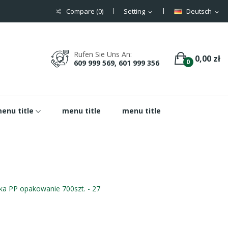
Compare (
0
)
Setting
Deutsch
expand_more
expand_more
Rufen Sie Uns An:
0,00 zł
0
609 999 569, 601 999 356
enu title
menu title
menu title
ka PP opakowanie 700szt. - 27