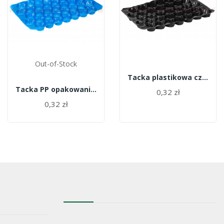
Out-of-Stock
Tacka plastikowa czarna 18 opak 700 szt
Tacka PP opakowanie 700szt. - 33
0,32 zł
0,32 zł