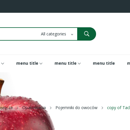
menu title
menu title
menu title
m
ownicze
Opakowania
Pojemniki do owoców
copy of Tac