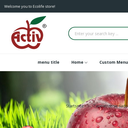
Welcome you to Ecolife store!
menu title
Home
Custom Menu
Startseite
Zaopatrzenie sad