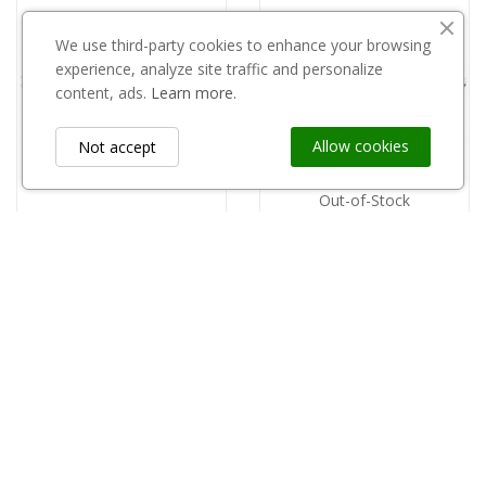
We use third-party cookies to enhance your browsing
experience, analyze site traffic and personalize
content, ads.
Learn more.
Allow cookies
Not accept
Out-of-Stock
copy of Tacka PP opakowanie 700szt. - 27
Tacka plastikowa czarna 48 opak 700 szt
0,32 zł
0,32 zł
Information
keyboard_arrow_down
Custom Links
keyboard_arrow_down