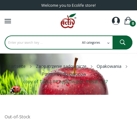
Welcome you to Ecolife store!
0
Startseite
Zaopatrzenie sadownicze
Opakowania
Pojemniki do owoców
copy of Tacka PP opakowanie 700szt. - 27
Out-of-Stock