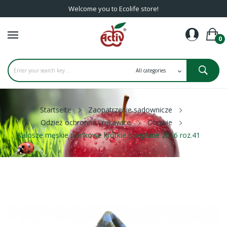
Welcome you to Ecolife store!
0
Startseite
Zaopatrzenie sadownicze
Odzież ochronna i rękawice
Obuwie
Kalosze męskie piankowe krótkie ocieplane 2016 roz.41