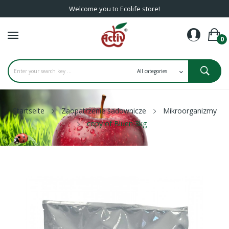
Welcome you to Ecolife store!
0
Startseite
Zaopatrzenie sadownicze
Mikroorganizmy
copy of Bluen 3kg