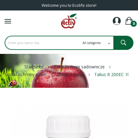
Welcome you to Ecolife store!
0
Startseite
Zaopatrzenie sadownicze
Środki ochrony roślin
Grzybobójcze
Talius R 200EC 1l