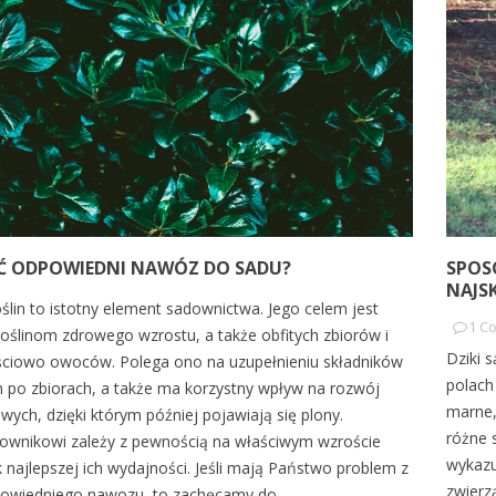
rawnik latem –
Nawozy bezazotowe,
 koszenie i
fosforowe i wapniowe –
kiedy i jak je stosować?
Ć ODPOWIEDNI NAWÓZ DO SADU?
SPOS
NAJS
przedstawiamy
W tym artykule przyjrzymy się
lin to istotny element sadownictwa. Jego celem jest
kazówki dotyczące
trzem grupom nawozów:
1
C
oślinom zdrowego wzrostu, a także obfitych zbiorów i
awożenia oraz
fosforowym, wapniowym i
Dziki 
ściowo owoców. Polega ono na uzupełnieniu składników
sie upałów.
bezazotowym – omówimy ich
polach
po zbiorach, a także ma korzystny wpływ na rozwój
działanie,...
marne,
ych, dzięki którym później pojawiają się plony.
Read more
różne 
wnikowi zależy z pewnością na właściwym wzroście
wykazu
ak najlepszej ich wydajności. Jeśli mają Państwo problem z
zwierz
wiedniego nawozu, to zachęcamy do...