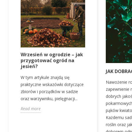
Wrzesień w ogrodzie – jak
Jak dbać o t
przygotować ogród na
podlewanie,
jesień?
nawożenie
JAK DOBRA
W tym artykule znajdą się
W tym wpisie 
Nawożenie roś
praktyczne wskazówki dotyczące
praktyczne ws
zapewnienie r
zbiorów i porządków w sadzie
podlewania, n
dobrych jako
oraz warzywniku, pielęgnacji...
koszenia w cza
pokarmowych 
Read more
Read more
pąków kwiatow
Każdemu sado
roślin oraz j
doborem odpo