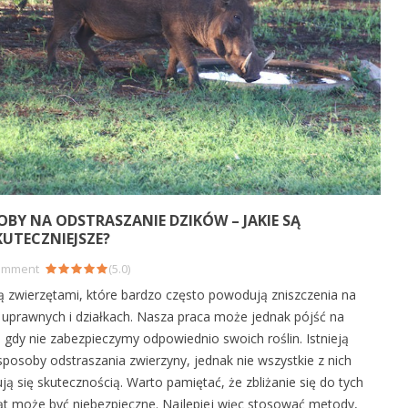
Co stosować na par
gruszy? Skuteczne
Parch gruszy jest jedną 
Jakie nawozy wybrać, aby
najczęstszych chorób
Twój trawnik był zielony i
grzybowych atakujących
gęsty?
OBY NA ODSTRASZANIE DZIKÓW – JAKIE SĄ
owocowe. Może prowad
KUTECZNIEJSZE?
Piękny, zielony trawnik to
osłabienia...
wizytówka ogrodu, jednak, aby
omment
(
5.0
)
Read more
doprowadzić go do takiego
są zwierzętami, które bardzo często powodują zniszczenia na
stanu, należy zadbać o niego w...
 uprawnych i działkach. Nasza praca może jednak pójść na
Read more
 gdy nie zabezpieczymy odpowiednio swoich roślin. Istnieją
sposoby odstraszania zwierzyny, jednak nie wszystkie z nich
ją się skutecznością. Warto pamiętać, że zbliżanie się do tych
ąt może być niebezpieczne. Najlepiej więc stosować metody,