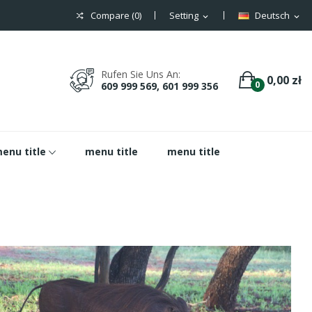
Compare (
0
)
Setting
Deutsch
expand_more
expand_more
Rufen Sie Uns An:
0,00 zł
0
609 999 569, 601 999 356
enu title
menu title
menu title